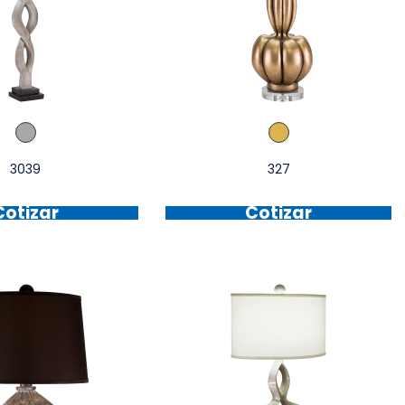
3039
327
Cotizar
Cotizar