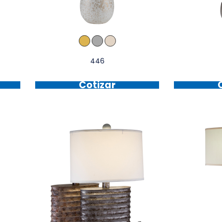
446
Cotizar