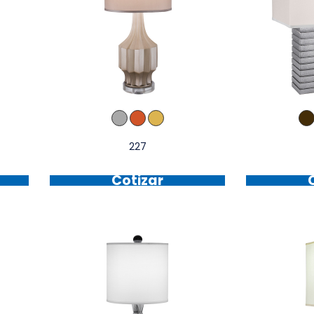
227
Cotizar