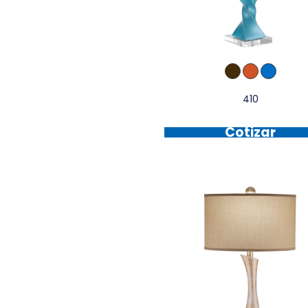
410
Cotizar