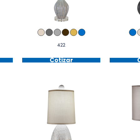
422
Cotizar