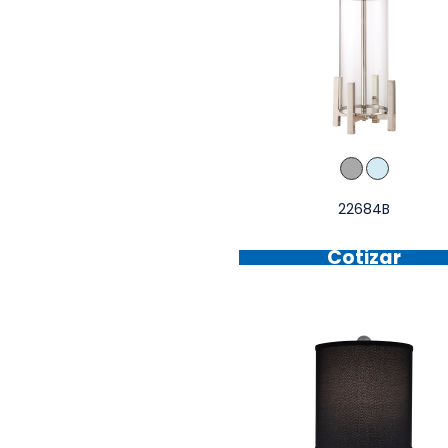
22684B
Cotizar