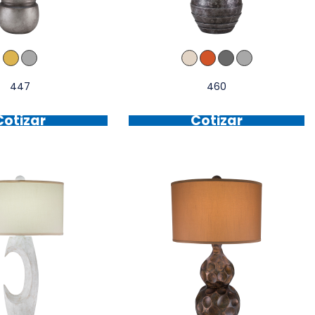
447
460
Cotizar
Cotizar