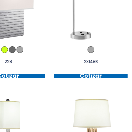
228
23148B
Cotizar
Cotizar