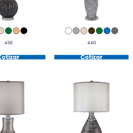
439
440
Cotizar
Cotizar