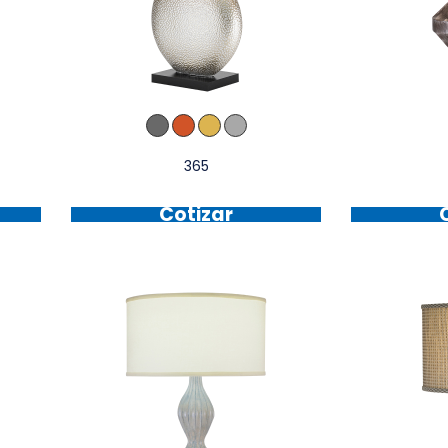
365
Cotizar