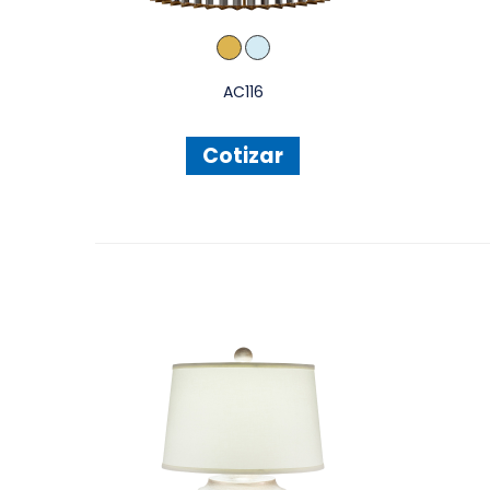
AC116
Cotizar