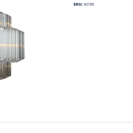
SKU:
AC110