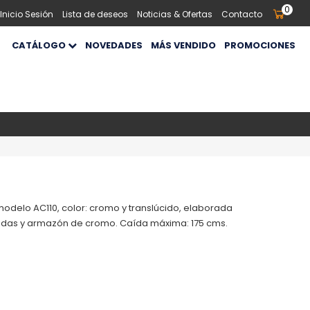
0
 Inicio Sesión
Lista de deseos
Noticias & Ofertas
Contacto
CATÁLOGO
NOVEDADES
MÁS VENDIDO
PROMOCIONES
modelo AC110, color: cromo y translúcido, elaborada
úcidas y armazón de cromo. Caída máxima: 175 cms.