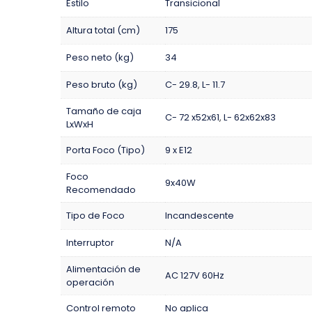
Estilo
Transicional
Altura total (cm)
175
Peso neto (kg)
34
Peso bruto (kg)
C- 29.8
,
L- 11.7
Tamaño de caja
C- 72 x52x61
,
L- 62x62x83
LxWxH
Porta Foco (Tipo)
9 x E12
Foco
9x40W
Recomendado
Tipo de Foco
Incandescente
Interruptor
N/A
Alimentación de
AC 127V 60Hz
operación
Control remoto
No aplica