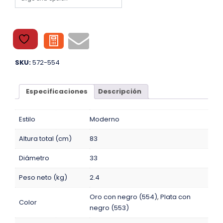
SKU:
572-554
Especificaciones
Descripción
Estilo
Moderno
Altura total (cm)
83
Diámetro
33
Peso neto (kg)
2.4
Oro con negro (554)
,
Plata con
Color
negro (553)