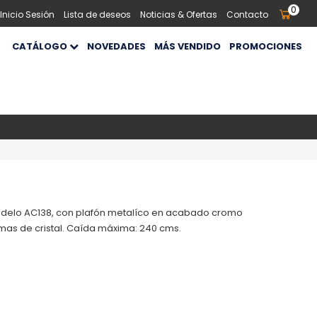
0
 Inicio Sesión
Lista de deseos
Noticias & Ofertas
Contacto
CATÁLOGO
NOVEDADES
MÁS VENDIDO
PROMOCIONES
delo AC138, con plafón metalíco en acabado cromo
smas de cristal. Caída máxima: 240 cms.