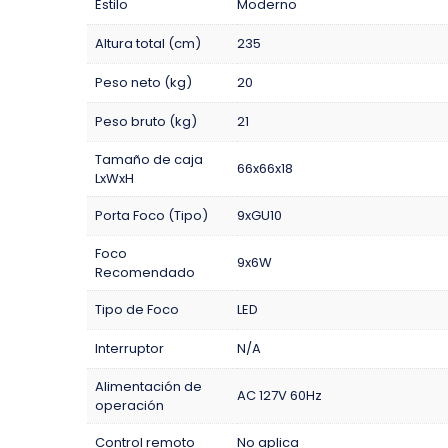
Estilo
Moderno
Altura total (cm)
235
Peso neto (kg)
20
Peso bruto (kg)
21
Tamaño de caja
66x66x18
LxWxH
Porta Foco (Tipo)
9xGU10
Foco
9x6W
Recomendado
Tipo de Foco
LED
Interruptor
N/A
Alimentación de
AC 127V 60Hz
operación
Control remoto
No aplica