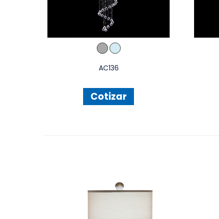
AC136
Cotizar