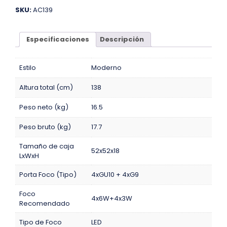
SKU:
AC139
Especificaciones
Descripción
Estilo
Moderno
Altura total (cm)
138
Peso neto (kg)
16.5
Peso bruto (kg)
17.7
Tamaño de caja
52x52x18
LxWxH
Porta Foco (Tipo)
4xGU10 + 4xG9
Foco
4x6W+4x3W
Recomendado
Tipo de Foco
LED