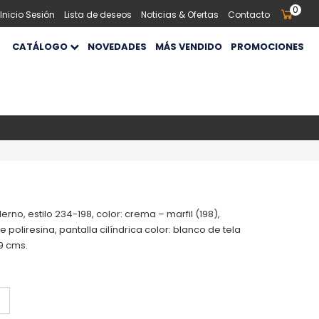
0
 Inicio Sesión
Lista de deseos
Noticias & Ofertas
Contacto
CATÁLOGO
NOVEDADES
MÁS VENDIDO
PROMOCIONES
o, estilo 234-198, color: crema – marfil (198),
poliresina, pantalla cilíndrica color: blanco de tela
59 cms.