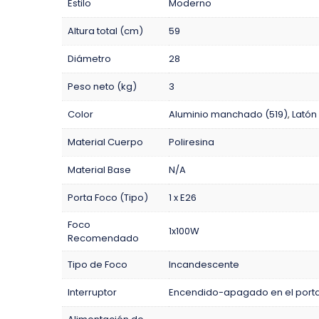
Estilo
Moderno
Altura total (cm)
59
Diámetro
28
Peso neto (kg)
3
Color
Aluminio manchado (519)
,
Latón
Material Cuerpo
Poliresina
Material Base
N/A
Porta Foco (Tipo)
1 x E26
Foco
1x100W
Recomendado
Tipo de Foco
Incandescente
Interruptor
Encendido-apagado en el porta