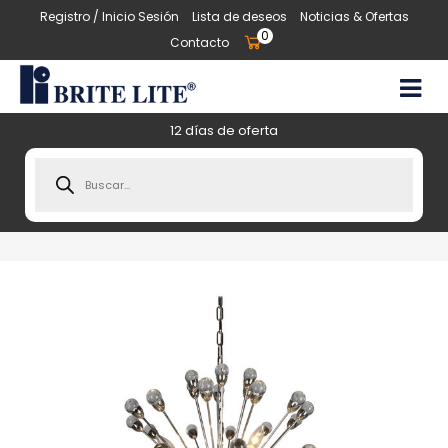
Registro / Inicio Sesión
Lista de deseos
Noticias & Ofertas
0
Contacto
12 días de oferta
Products
search