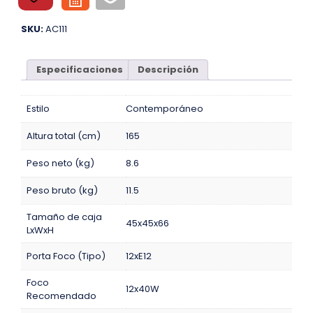
SKU:
AC111
Especificaciones
Descripción
Estilo
Contemporáneo
Altura total (cm)
165
Peso neto (kg)
8.6
Peso bruto (kg)
11.5
Tamaño de caja
45x45x66
LxWxH
Porta Foco (Tipo)
12xE12
Foco
12x40W
Recomendado