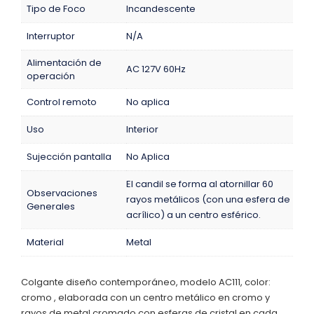
Tipo de Foco
Incandescente
Interruptor
N/A
Alimentación de
AC 127V 60Hz
operación
Control remoto
No aplica
Uso
Interior
Sujección pantalla
No Aplica
El candil se forma al atornillar 60
Observaciones
rayos metálicos (con una esfera de
Generales
acrílico) a un centro esférico.
Material
Metal
Colgante diseño contemporáneo, modelo AC111, color:
cromo , elaborada con un centro metálico en cromo y
rayos de metal cromado con esferas de cristal en cada