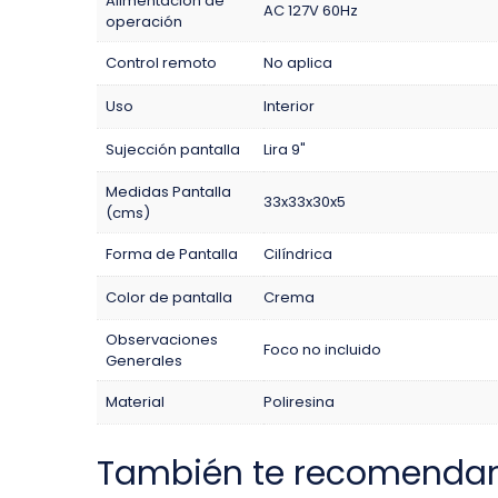
Alimentación de
AC 127V 60Hz
operación
Control remoto
No aplica
Uso
Interior
Sujección pantalla
Lira 9"
Medidas Pantalla
33x33x30x5
(cms)
Forma de Pantalla
Cilíndrica
Color de pantalla
Crema
Observaciones
Foco no incluido
Generales
Material
Poliresina
También te recomenda