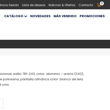
0
 Inicio Sesión
Lista de deseos
Noticias & Ofertas
Contacto
CATÁLOGO
NOVEDADES
MÁS VENDIDO
PROMOCIONES
ional, estilo 781-243, color: aluminio – arena (243),
poliresina, pantalla cilíndrica color: blanco de tela
69 cms.