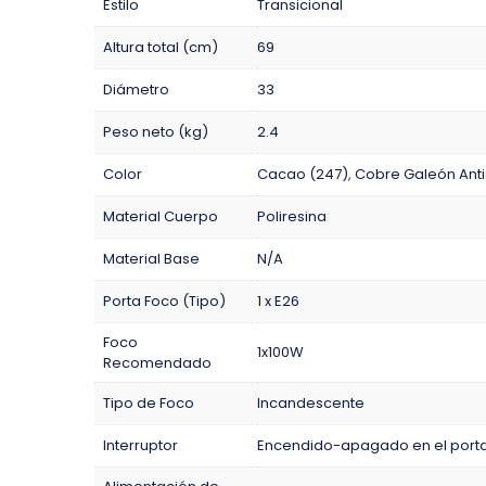
Estilo
Transicional
Altura total (cm)
69
Diámetro
33
Peso neto (kg)
2.4
Color
Cacao (247)
,
Cobre Galeón Anti
Material Cuerpo
Poliresina
Material Base
N/A
Porta Foco (Tipo)
1 x E26
Foco
1x100W
Recomendado
Tipo de Foco
Incandescente
Interruptor
Encendido-apagado en el porta