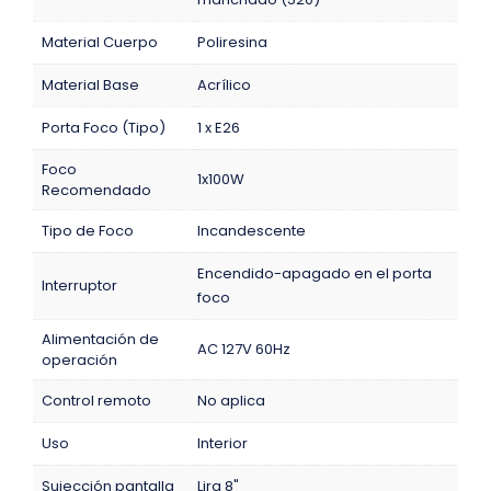
Material Cuerpo
Poliresina
Material Base
Acrílico
Porta Foco (Tipo)
1 x E26
Foco
1x100W
Recomendado
Tipo de Foco
Incandescente
Encendido-apagado en el porta
Interruptor
foco
Alimentación de
AC 127V 60Hz
operación
Control remoto
No aplica
Uso
Interior
Sujección pantalla
Lira 8"