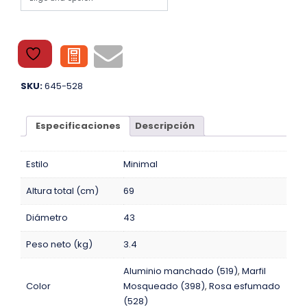
SKU:
645-528
Especificaciones
Descripción
Estilo
Minimal
Altura total (cm)
69
Diámetro
43
Peso neto (kg)
3.4
Aluminio manchado (519)
,
Marfil
Color
Mosqueado (398)
,
Rosa esfumado
(528)