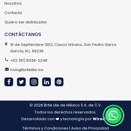
Nosotros
Contacto
Quiero ser distribuidor
CONTÁCTANOS
16 de Septiembre 1302, Casco Urbano, San Pedro Garza
García, N.L. 66236.
+52 (81) 8338-2248
hola@britelite.mx
© 2026
Brite Lite de México S.A. de C.V.
Todos los derechos reservados.
Desarrollado con ❤️ y tecnología por
Wired IT
Términos y Condiciones
|
Aviso de Privacidad