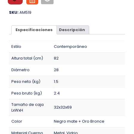
SKU:
AM519
Especificaciones
Descripción
Estilo
Contemporáneo
Altura total (cm)
82
Diámetro
28
Peso neto (kg)
1.5
Peso bruto (kg)
2.4
Tamaño de caja
32x32x69
LxWxH
Color
Negro mate + Oro Bronce
Material Cuerpo
Metal
,
Vidrio