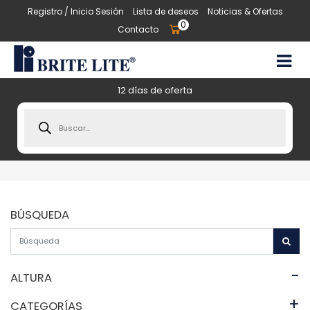
Registro / Inicio Sesión
Lista de deseos
Noticias & Ofertas
0
Contacto
12 días de oferta
Products
search
BÚSQUEDA
-
ALTURA
+
CATEGORÍAS