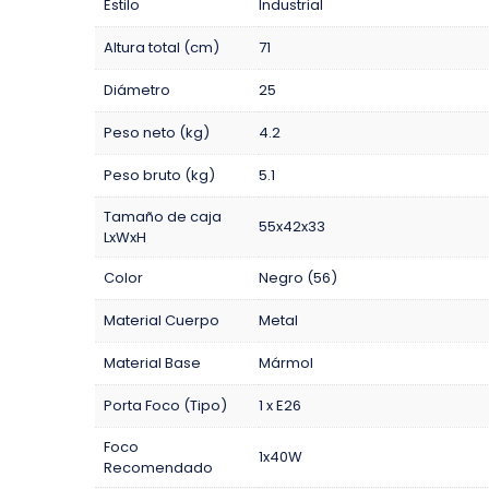
Estilo
Industrial
Altura total (cm)
71
Diámetro
25
Peso neto (kg)
4.2
Peso bruto (kg)
5.1
Tamaño de caja
55x42x33
LxWxH
Color
Negro (56)
Material Cuerpo
Metal
Material Base
Mármol
Porta Foco (Tipo)
1 x E26
Foco
1x40W
Recomendado