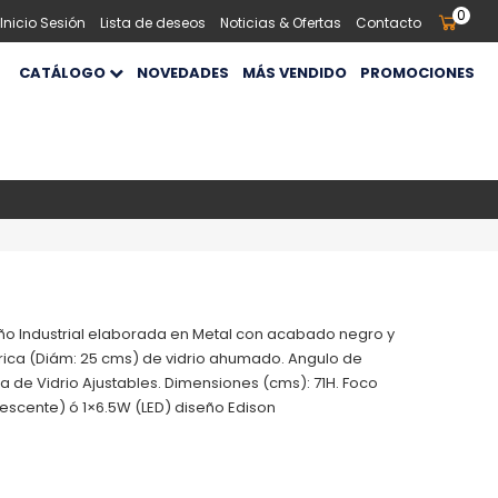
0
 Inicio Sesión
Lista de deseos
Noticias & Ofertas
Contacto
CATÁLOGO
NOVEDADES
MÁS VENDIDO
PROMOCIONES
o Industrial elaborada en Metal con acabado negro y
érica (Diám: 25 cms) de vidrio ahumado. Angulo de
la de Vidrio Ajustables. Dimensiones (cms): 71H. Foco
cente) ó 1×6.5W (LED) diseño Edison