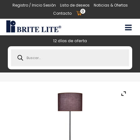
Registro / Inicio Sesión
Lista de deseos
Noticias & Ofertas
0
Contacto
12 días de oferta
Products
search