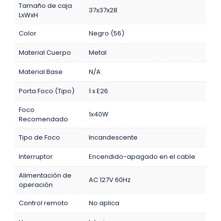
Tamaño de caja
37x37x28
LxWxH
Color
Negro (56)
Material Cuerpo
Metal
Material Base
N/A
Porta Foco (Tipo)
1 x E26
Foco
1x40W
Recomendado
Tipo de Foco
Incandescente
Interruptor
Encendido-apagado en el cable
Alimentación de
AC 127V 60Hz
operación
Control remoto
No aplica