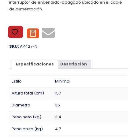
interruptor de encendido-apagado ubicado en el cable
de alimentación.
SKU:
AP427-N
Especificaciones
Descripción
Estilo
Minimal
Altura total (cm)
157
Diámetro
35
Peso neto (kg)
3.4
Peso bruto (kg)
4.7