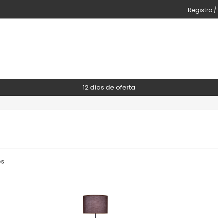
Registro /
12 días de oferta
os