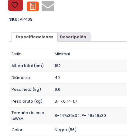
SKU:
AP409
Especificaciones
Descripción
Estilo
Minimal
Altura total (cm)
162
Diámetro
49
Peso neto (kg)
9.6
Peso bruto (kg)
B- 7.6
,
P- 1.7
Tamaño de caja
B- 147x35x34
,
P- 48x48x30
LxWxH
Color
Negro (56)