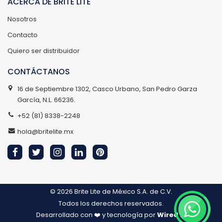
ACERCA DE BRITE LITE
Nosotros
Contacto
Quiero ser distribuidor
CONTÁCTANOS
16 de Septiembre 1302, Casco Urbano, San Pedro Garza
García, N.L. 66236.
+52 (81) 8338-2248
hola@britelite.mx
© 2026
Brite Lite de México S.A. de C.V.
Todos los derechos reservados.
Desarrollado con ❤️ y tecnología por
Wired IT