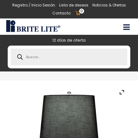
Registro / Inicio Sesión
Lista de deseos
Noticias & Ofertas
0
Contacto
12 días de oferta
Products
search