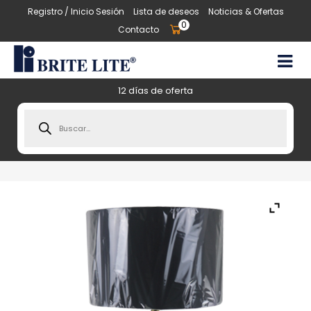
Registro / Inicio Sesión
Lista de deseos
Noticias & Ofertas
0
Contacto
12 días de oferta
Products
search