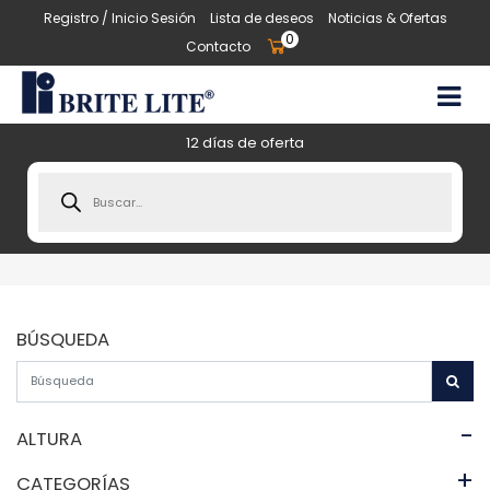
Registro / Inicio Sesión
Lista de deseos
Noticias & Ofertas
0
Contacto
12 días de oferta
Products
search
BÚSQUEDA
-
ALTURA
+
CATEGORÍAS