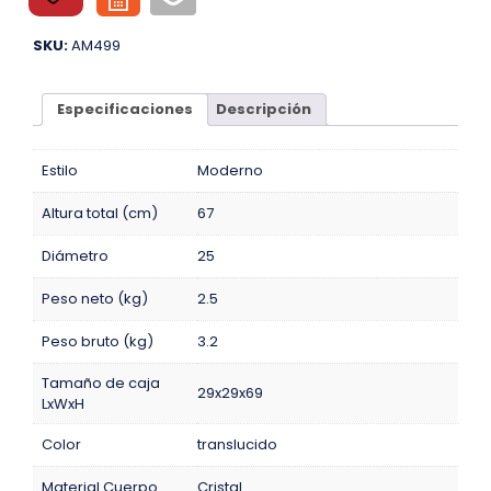
SKU:
AM499
Especificaciones
Descripción
Estilo
Moderno
Altura total (cm)
67
Diámetro
25
Peso neto (kg)
2.5
Peso bruto (kg)
3.2
Tamaño de caja
29x29x69
LxWxH
Color
translucido
Material Cuerpo
Cristal