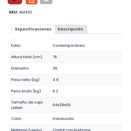
SKU:
AM400
Especificaciones
Descripción
Estilo
Contemporáneo
Altura total (cm)
76
Diámetro
36
Peso neto (kg)
4.9
Peso bruto (kg)
6.2
Tamaño de caja
64x28x59
LxWxH
Color
translucido
Material Cuerpo
Cristal con burbujas