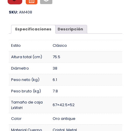
SKU:
AM408
Especificaciones
Descripción
Estilo
Clásico
Altura total (cm)
75.5
Diámetro
38
Peso neto (kg)
6.1
Peso bruto (kg)
7.8
Tamaño de caja
67×42.5×52
LxWxH
Color
Oro antique
Material Cuerpo
Cristal
,
Metal