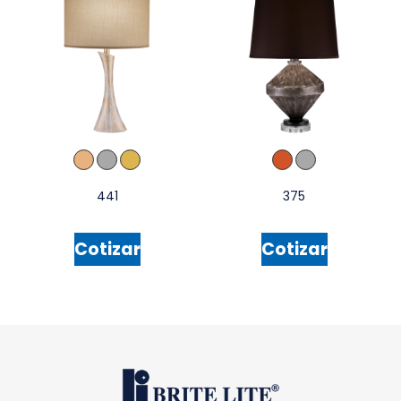
441
375
Cotizar
Cotizar