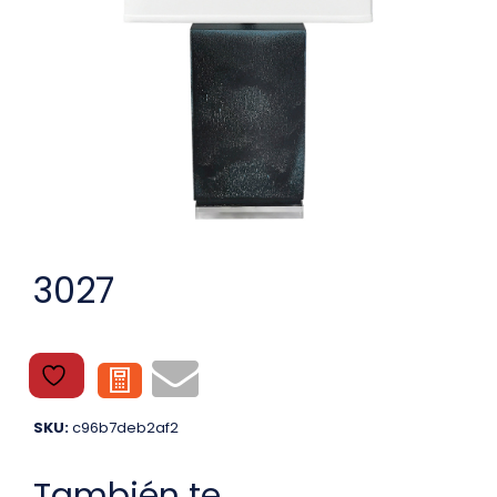
3027
SKU:
c96b7deb2af2
También te