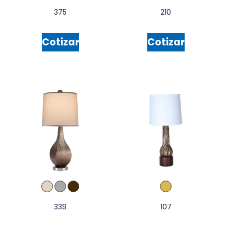
375
210
Cotizar
Cotizar
339
107