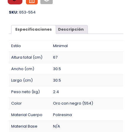
SKU:
653-554
Especificaciones
Descripción
Estilo
Minimal
Altura total (cm)
67
Ancho (cm)
30.5
Largo (cm)
30.5
Peso neto (kg)
2.4
Color
Oro con negro (554)
Material Cuerpo
Poliresina
Material Base
N/A