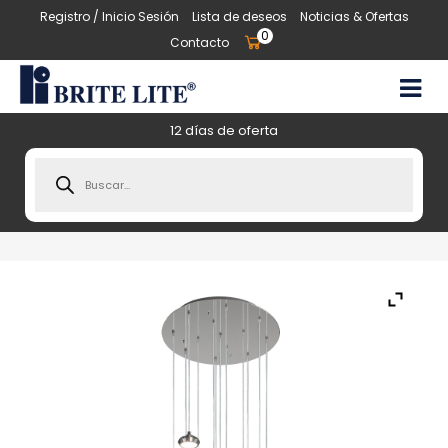
Registro / Inicio Sesión
Lista de deseos
Noticias & Ofertas
0
Contacto
12 días de oferta
Products
search