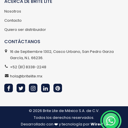
ACERCA DE BRITE LITE
Nosotros
Contacto
Quiero ser distribuidor
CONTÁCTANOS
16 de Septiembre 1302, Casco Urbano, San Pedro Garza
García, N.L. 66236.
+52 (81) 8338-2248
hola@britelite.mx
© 2026
Brite Lite de México S.A. de C.V.
Todos los derechos reservados.
Desarrollado con ❤️ y tecnología por
Wired IT