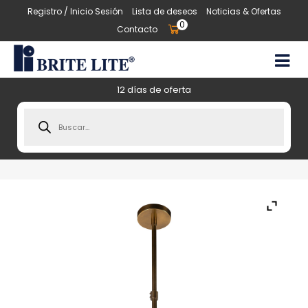
Registro / Inicio Sesión
Lista de deseos
Noticias & Ofertas
0
Contacto
12 días de oferta
Products
search