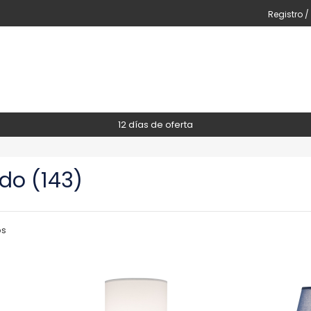
Registro /
12 días de oferta
do (143)
os