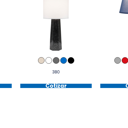
380
Cotizar