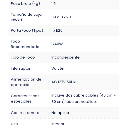
Peso bruto (kg)
1.5
Tamaño de caja
39 x 18 x 20
LxWxH
Porta Foco (Tipo)
1 x E26
Foco
1x40W
Recomendado
Tipo de Foco
Incandescente
Interruptor
Vaivén
Alimentación de
AC 127V 60Hz
operación
Incluye dos cubre cables (40 cm +
Caracteristicas
especiales
30 cm) tubular metálico.
Control remoto
No aplica
Uso
Interior