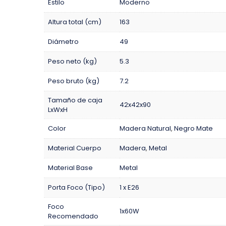
Estilo
Moderno
Altura total (cm)
163
Diámetro
49
Peso neto (kg)
5.3
Peso bruto (kg)
7.2
Tamaño de caja
42x42x90
LxWxH
Color
Madera Natural
,
Negro Mate
Material Cuerpo
Madera
,
Metal
Material Base
Metal
Porta Foco (Tipo)
1 x E26
Foco
1x60W
Recomendado