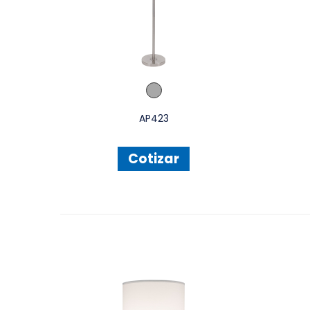
AP423
Cotizar