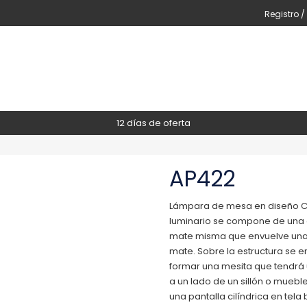
Registro /
12 días de oferta
AP422
Lámpara de mesa en diseño Clás
luminario se compone de una 
mate misma que envuelve una 
mate. Sobre la estructura se 
formar una mesita que tendrá 
a un lado de un sillón o muebl
una pantalla cilíndrica en te