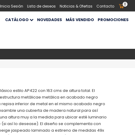
0
 Inicio Sesión
Lista de deseos
Noticias & Ofertas
Contacto
CATÁLOGO
NOVEDADES
MÁS VENDIDO
PROMOCIONES
ico estilo AP422 con 163 cms de altura total. El
estructura metálicae metálica en acabado negro
repisa inferior de metal en el mismo acabado negro
ensamble una cubierta de madera natural para así
una altura muy a la medida para ubicar esté luminario
e (si así lo desease). El diseño se complementa con
la beige jaspeado laminado a estireno de medidas 49x