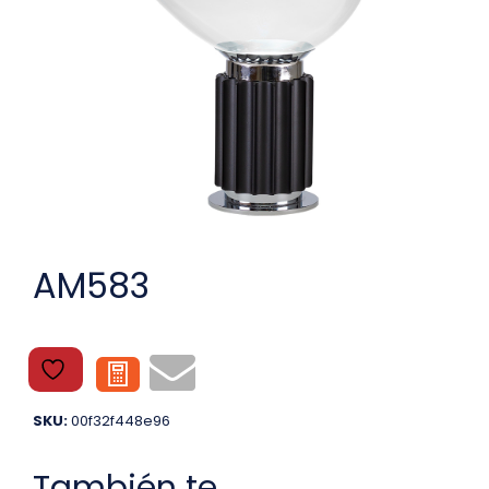
AM583
SKU:
00f32f448e96
También te