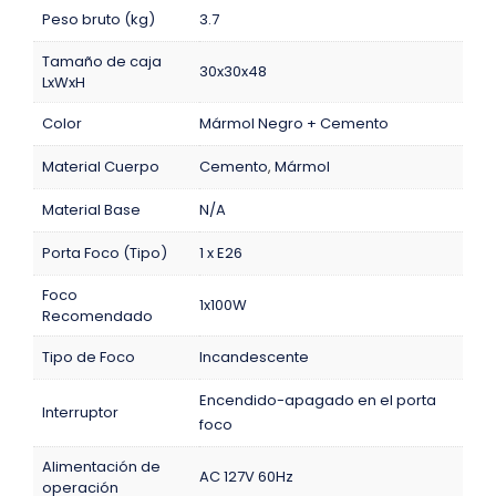
Peso bruto (kg)
3.7
Tamaño de caja
30x30x48
LxWxH
Color
Mármol Negro + Cemento
Material Cuerpo
Cemento
,
Mármol
Material Base
N/A
Porta Foco (Tipo)
1 x E26
Foco
1x100W
Recomendado
Tipo de Foco
Incandescente
Encendido-apagado en el porta
Interruptor
foco
Alimentación de
AC 127V 60Hz
operación