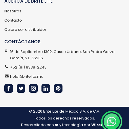
ACERCA DE BRITE LITE
Nosotros
Contacto
Quiero ser distribuidor
CONTÁCTANOS
16 de Septiembre 1302, Casco Urbano, San Pedro Garza
García, N.L. 66236.
+52 (81) 8338-2248
hola@britelite.mx
© 2026
Brite Lite de México S.A. de C.V.
Todos los derechos reservados.
Desarrollado con ❤️ y tecnología por
Wired IT