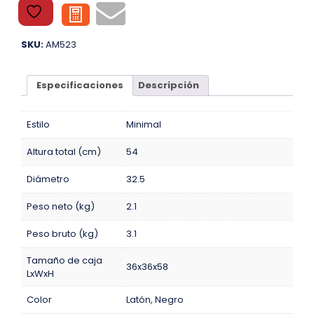
SKU:
AM523
Especificaciones
Descripción
Estilo
Minimal
Altura total (cm)
54
Diámetro
32.5
Peso neto (kg)
2.1
Peso bruto (kg)
3.1
Tamaño de caja
36x36x58
LxWxH
Color
Latón
,
Negro