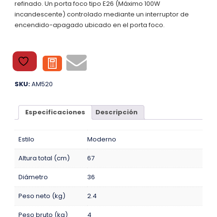
refinado. Un porta foco tipo E26 (Máximo 100W
incandescente) controlado mediante un interruptor de
encendido-apagado ubicado en el porta foco.
SKU:
AM520
Especificaciones
Descripción
Estilo
Moderno
Altura total (cm)
67
Diámetro
36
Peso neto (kg)
2.4
Peso bruto (kg)
4