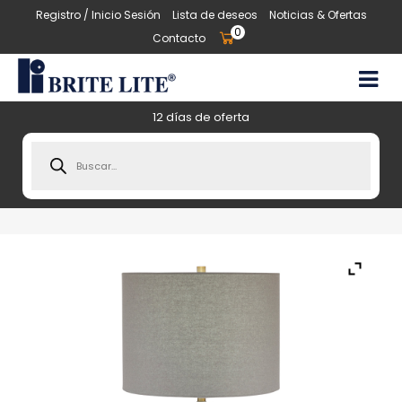
Registro / Inicio Sesión
Lista de deseos
Noticias & Ofertas
0
Contacto
12 días de oferta
Products
search