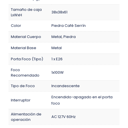
Tamaño de caja
38x38x61
LxWxH
Color
Piedra Café Serrín
Material Cuerpo
Metal
,
Piedra
Material Base
Metal
Porta Foco (Tipo)
1 x E26
Foco
1x100W
Recomendado
Tipo de Foco
Incandescente
Encendido-apagado en el porta
Interruptor
foco
Alimentación de
AC 127V 60Hz
operación