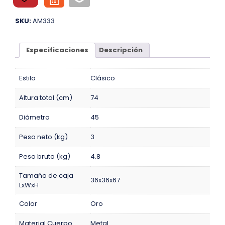
SKU:
AM333
Especificaciones
Descripción
Estilo
Clásico
Altura total (cm)
74
Diámetro
45
Peso neto (kg)
3
Peso bruto (kg)
4.8
Tamaño de caja
36x36x67
LxWxH
Color
Oro
Material Cuerpo
Metal