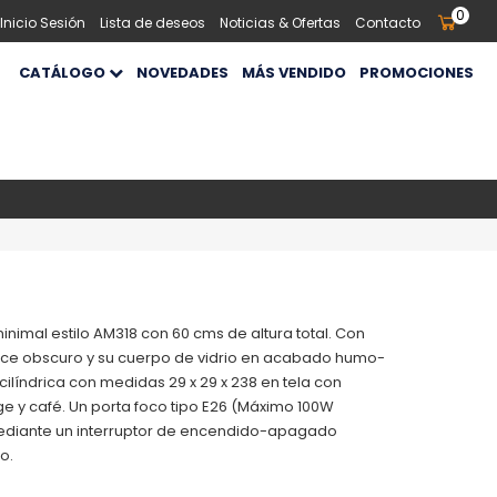
0
 Inicio Sesión
Lista de deseos
Noticias & Ofertas
Contacto
CATÁLOGO
NOVEDADES
MÁS VENDIDO
PROMOCIONES
imal estilo AM318 con 60 cms de altura total. Con
ce obscuro y su cuerpo de vidrio en acabado humo-
cilíndrica con medidas 29 x 29 x 238 en tela con
ge y café. Un porta foco tipo E26 (Máximo 100W
ediante un interruptor de encendido-apagado
o.