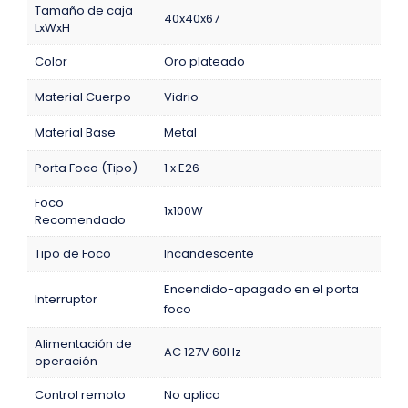
Tamaño de caja
40x40x67
LxWxH
Color
Oro plateado
Material Cuerpo
Vidrio
Material Base
Metal
Porta Foco (Tipo)
1 x E26
Foco
1x100W
Recomendado
Tipo de Foco
Incandescente
Encendido-apagado en el porta
Interruptor
foco
Alimentación de
AC 127V 60Hz
operación
Control remoto
No aplica