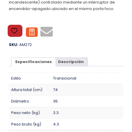
incandescente) controlado mediante un interruptor de
encendido-apagado ubicado en el mismo porta foco.
SKU:
AM272
Especificaciones
Descripción
Estilo
Transicional
Altura total (cm)
74
Diámetro
35
Peso neto (kg)
3.3
Peso bruto (kg)
4.3