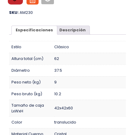
SKU:
AM230
Especificaciones
Descripción
Estilo
Clásico
Altura total (cm)
62
Diámetro
37.5
Peso neto (kg)
9
Peso bruto (kg)
10.2
Tamaño de caja
42x42x60
LxWxH
Color
translucido
Material Cuerpo
Cristal