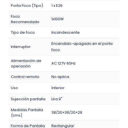
Porta Foco (Tipo)
1 x E26
Foco
1x100W
Recomendado
Tipo de Foco
Incandescente
Encendido-apagado en el porta
Interruptor
foco
Alimentación de
AC 127V 60Hz
operación
Control remoto
No aplica
Uso
Interior
Sujección pantalla
Lira 9"
Medidas Pantalla
38/20×38/20×28
(cms)
Forma de Pantalla
Rectangular