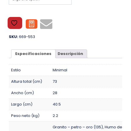
SKU:
669-553
Especificaciones
Descripción
Estilo
Minimal
Altura total (cm)
73
Ancho (cm)
28
Largo (cm)
40.5
Peso neto (kg)
2.2
Granito – petro – oro (135)
,
Humo de