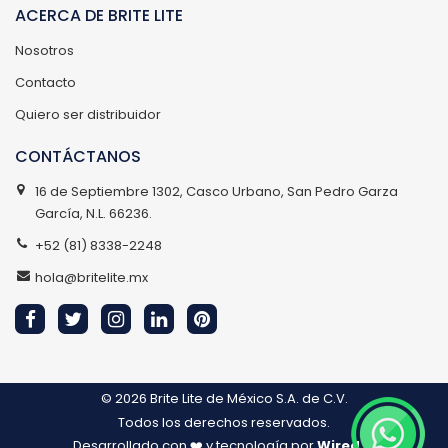
ACERCA DE BRITE LITE
Nosotros
Contacto
Quiero ser distribuidor
CONTÁCTANOS
16 de Septiembre 1302, Casco Urbano, San Pedro Garza
García, N.L. 66236.
+52 (81) 8338-2248
hola@britelite.mx
© 2026
Brite Lite de México S.A. de C.V.
Todos los derechos reservados.
Desarrollado con ❤️ y tecnología por
Wired IT