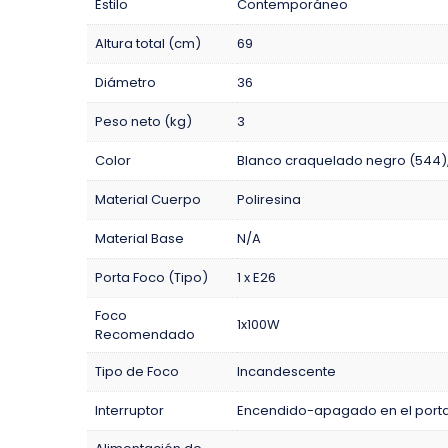
Estilo
Contemporáneo
Altura total (cm)
69
Diámetro
36
Peso neto (kg)
3
Color
Blanco craquelado negro (544)
Material Cuerpo
Poliresina
Material Base
N/A
Porta Foco (Tipo)
1 x E26
Foco
1x100W
Recomendado
Tipo de Foco
Incandescente
Interruptor
Encendido-apagado en el porta