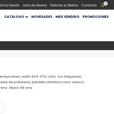
0
 Inicio Sesión
Lista de deseos
Noticias & Ofertas
Contacto
CATÁLOGO
NOVEDADES
MÁS VENDIDO
PROMOCIONES
mporáneo, estilo 624-473, color: oro talqueado
ase de poliresina, pantalla cilíndrica color: blanco
reno. Altura: 69 cms.