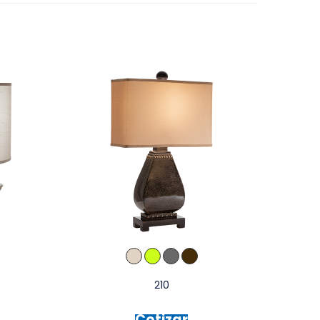
210
Cotizar