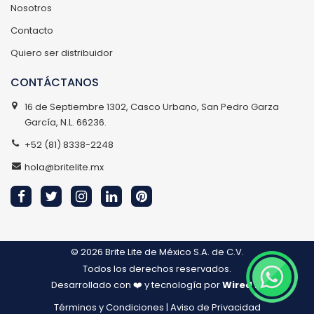
Nosotros
Contacto
Quiero ser distribuidor
CONTÁCTANOS
16 de Septiembre 1302, Casco Urbano, San Pedro Garza
García, N.L. 66236.
+52 (81) 8338-2248
hola@britelite.mx
© 2026
Brite Lite de México S.A. de C.V.
Todos los derechos reservados.
Desarrollado con ❤️ y tecnología por
Wired IT
Términos y Condiciones
|
Aviso de Privacidad