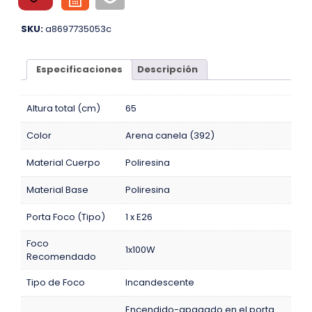
SKU:
a8697735053c
Especificaciones
Descripción
Altura total (cm)
65
Color
Arena canela (392)
Material Cuerpo
Poliresina
Material Base
Poliresina
Porta Foco (Tipo)
1 x E26
Foco
1x100W
Recomendado
Tipo de Foco
Incandescente
Encendido-apagado en el porta