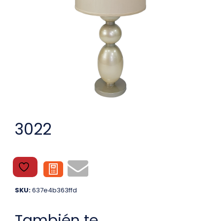
3022
SKU:
637e4b363ffd
También te