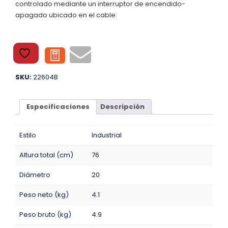
controlado mediante un interruptor de encendido-
apagado ubicado en el cable.
SKU:
22604B
Especificaciones
Descripción
Estilo
Industrial
Altura total (cm)
76
Diámetro
20
Peso neto (kg)
4.1
Peso bruto (kg)
4.9