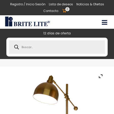
Registro / Inicio Sesión
Lista de deseos
Noticias & Ofertas
0
Contacto
12 días de oferta
Products
search