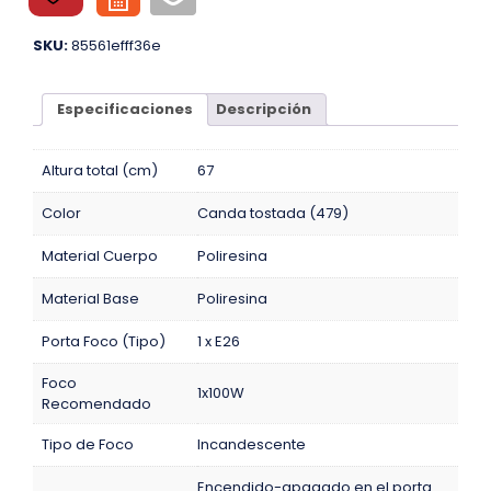
SKU:
85561efff36e
Especificaciones
Descripción
Altura total (cm)
67
Color
Canda tostada (479)
Material Cuerpo
Poliresina
Material Base
Poliresina
Porta Foco (Tipo)
1 x E26
Foco
1x100W
Recomendado
Tipo de Foco
Incandescente
Encendido-apagado en el porta