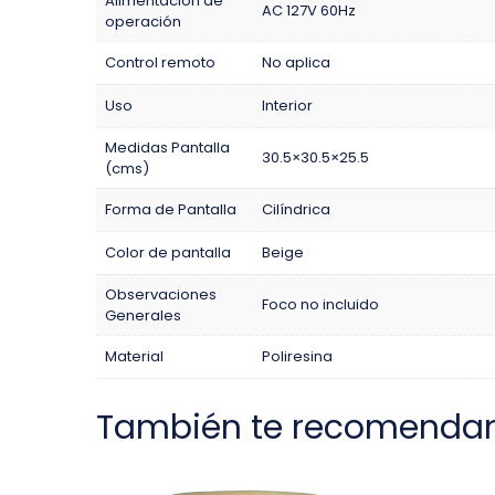
Alimentación de
AC 127V 60Hz
operación
Control remoto
No aplica
Uso
Interior
Medidas Pantalla
30.5×30.5×25.5
(cms)
Forma de Pantalla
Cilíndrica
Color de pantalla
Beige
Observaciones
Foco no incluido
Generales
Material
Poliresina
También te recomenda