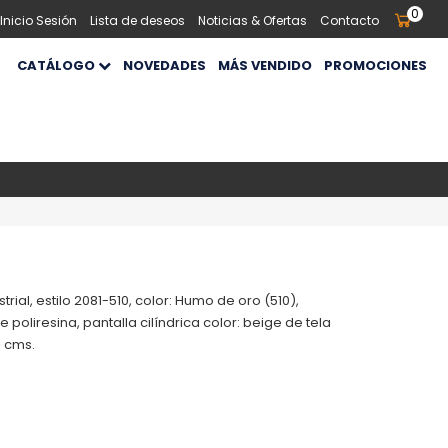
0
 Inicio Sesión
Lista de deseos
Noticias & Ofertas
Contacto
CATÁLOGO
NOVEDADES
MÁS VENDIDO
PROMOCIONES
ial, estilo 2081-510, color: Humo de oro (510),
poliresina, pantalla cilíndrica color: beige de tela
1 cms.