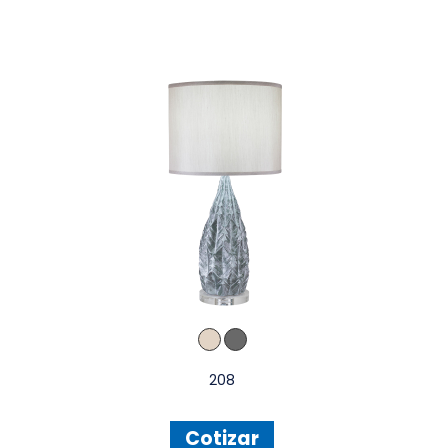
208
Cotizar