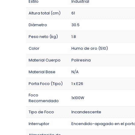
Estilo
Industrial
Altura total (cm)
61
Diámetro
30.5
Peso neto (kg)
1.8
Color
Humo de oro (510)
Material Cuerpo
Poliresina
Material Base
N/A
Porta Foco (Tipo)
1 x E26
Foco
1x100W
Recomendado
Tipo de Foco
Incandescente
Interruptor
Encendido-apagado en el porta