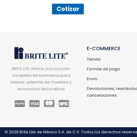
Cotizar
E-COMMERCE
Tienda
BRITE LITE ofrece una solución
Formas de pago
completa de luminarios para
Envío
interior; además de muebles y
Devoluciones, reembolso
accesorios decorativos
cancelaciones
© 2026
Brite Lite de México S.A. de C.V.
Todos los derechos reserv