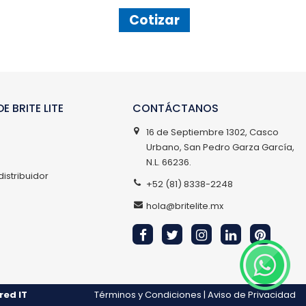
Cotizar
E BRITE LITE
CONTÁCTANOS
16 de Septiembre 1302, Casco
Urbano, San Pedro Garza García,
N.L. 66236.
distribuidor
+52 (81) 8338-2248
hola@britelite.mx
red IT
Términos y Condiciones
|
Aviso de Privacidad