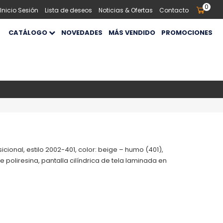
0
 Inicio Sesión
Lista de deseos
Noticias & Ofertas
Contacto
CATÁLOGO
NOVEDADES
MÁS VENDIDO
PROMOCIONES
ional, estilo 2002-401, color: beige – humo (401),
poliresina, pantalla cilíndrica de tela laminada en