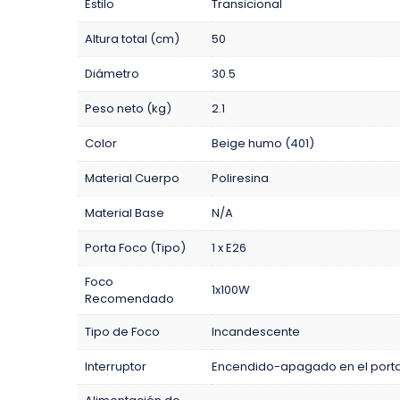
Estilo
Transicional
Altura total (cm)
50
Diámetro
30.5
Peso neto (kg)
2.1
Color
Beige humo (401)
Material Cuerpo
Poliresina
Material Base
N/A
Porta Foco (Tipo)
1 x E26
Foco
1x100W
Recomendado
Tipo de Foco
Incandescente
Interruptor
Encendido-apagado en el porta