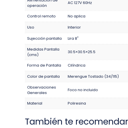
Alimentación de
AC 127V 60Hz
operación
Control remoto
No aplica
Uso
Interior
Sujección pantalla
Lira 8"
Medidas Pantalla
30.5×30.5×25.5
(cms)
Forma de Pantalla
Cilíndrica
Color de pantalla
Merengue Tostado (34/115)
Observaciones
Foco no incluido
Generales
Material
Poliresina
También te recomenda