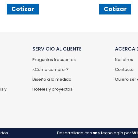
Cotizar
Cotizar
SERVICIO AL CLIENTE
ACERCA D
Preguntas frecuentes
Nosotros
¿Cómo comprar?
Contacto
Diseño a la medida
Quiero ser 
s y
Hoteles y proyectos
ados.
Desarrollado con ❤️ y tecnología por
Wi