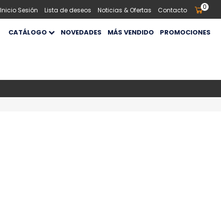
0
 Inicio Sesión
Lista de deseos
Noticias & Ofertas
Contacto
CATÁLOGO
NOVEDADES
MÁS VENDIDO
PROMOCIONES