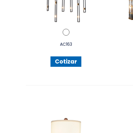
AC163
Cotizar