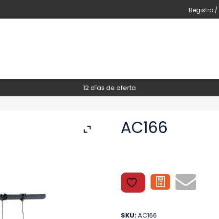
Registro /
12 días de oferta
AC166
SKU:
AC166