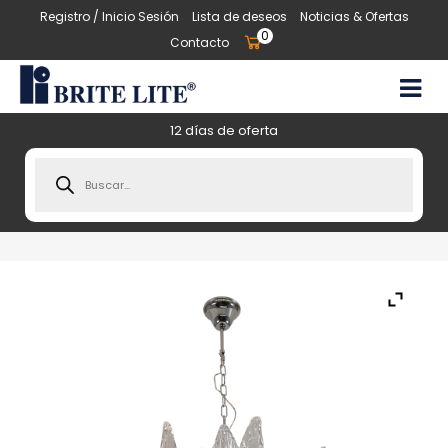
Registro / Inicio Sesión
Lista de deseos
Noticias & Ofertas
0
Contacto
12 días de oferta
Products
search