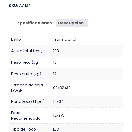
SKU:
AC133
Especificaciones
Descripción
Estilo
Transicional
Altura total (cm)
103
Peso neto (kg)
10
Peso bruto (kg)
12
Tamaño de caja
90x82x30
LxWxH
Porta Foco (Tipo)
12xG4
Foco
12x3W
Recomendado
Tipo de Foco
LED