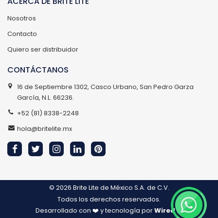
ACERCA DE BRITE LITE
Nosotros
Contacto
Quiero ser distribuidor
CONTÁCTANOS
16 de Septiembre 1302, Casco Urbano, San Pedro Garza
García, N.L. 66236.
+52 (81) 8338-2248
hola@britelite.mx
© 2026
Brite Lite de México S.A. de C.V.
Todos los derechos reservados.
Desarrollado con ❤️ y tecnología por
Wired IT