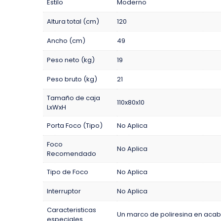
Estilo
Moderno
Altura total (cm)
120
Ancho (cm)
49
Peso neto (kg)
19
Peso bruto (kg)
21
Tamaño de caja
110x80x10
LxWxH
Porta Foco (Tipo)
No Aplica
Foco
No Aplica
Recomendado
Tipo de Foco
No Aplica
Interruptor
No Aplica
Caracteristicas
Un marco de poliresina en acab
especiales