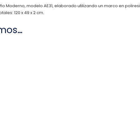
seño Moderno, modelo AE31, elaborado utilizando un marco en polires
tales: 120 x 49 x 2 cm.
mos…