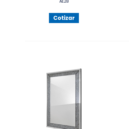
AE28
Cotizar