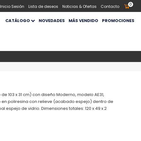
0
 Inicio Sesión
Lista de deseos
Noticias & Ofertas
Contacto
CATÁLOGO
NOVEDADES
MÁS VENDIDO
PROMOCIONES
o de 103 x 31 cm) con diseño Moderno, modelo AE31,
 en poliresina con relieve (acabado espejo) dentro de
pal espejo de vidrio. Dimensiones totales: 120 x 49 x 2